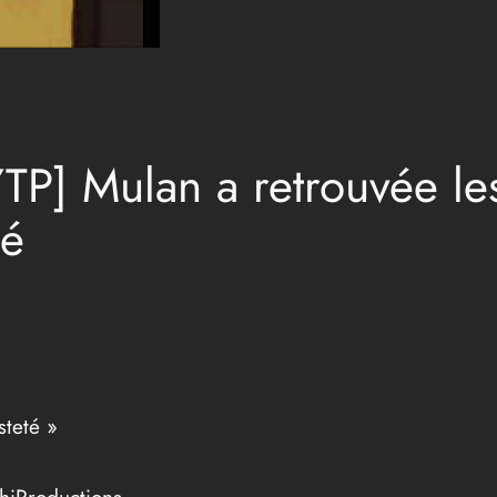
YTP] Mulan a retrouvée les
té
steté »
hiProductions