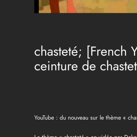
chasteté; [French 
ceinture de chaste
YouTube : du nouveau sur le thème « cha
Le thème « chasteté » en vidéo par Doko