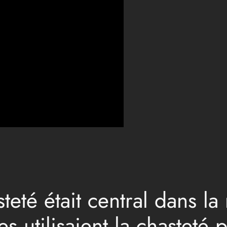
eté était central dans la
es utilisaient la chasteté 