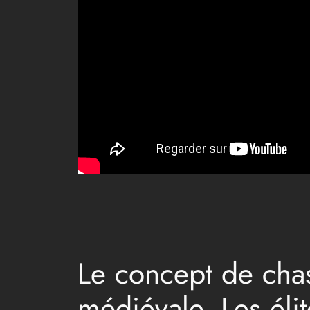
Le concept de chast
médiévale. Les élit