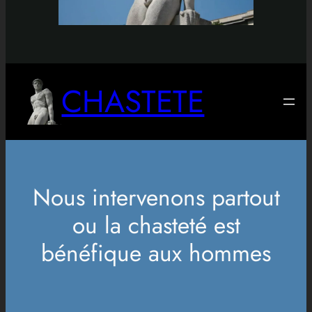
CHASTETE
Nous intervenons partout
ou la chasteté est
bénéfique aux hommes