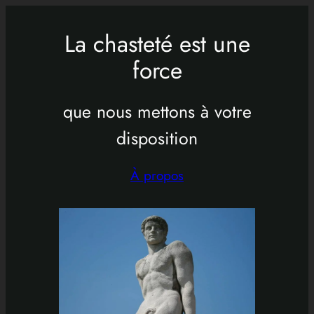
Aller
au
La chasteté est une
contenu
force
que nous mettons à votre
disposition
À propos