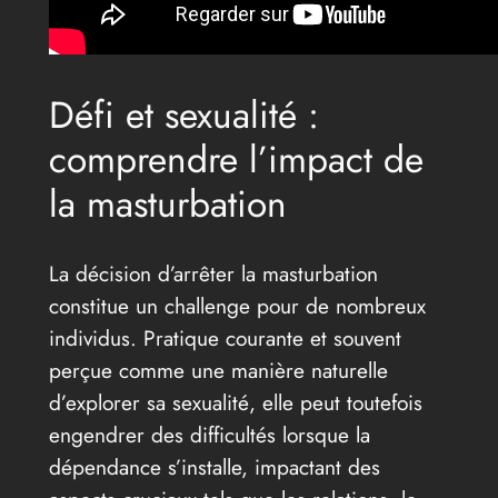
Défi et sexualité :
comprendre l’impact de
la masturbation
La décision d’arrêter la masturbation
constitue un challenge pour de nombreux
individus. Pratique courante et souvent
perçue comme une manière naturelle
d’explorer sa sexualité, elle peut toutefois
engendrer des difficultés lorsque la
dépendance s’installe, impactant des