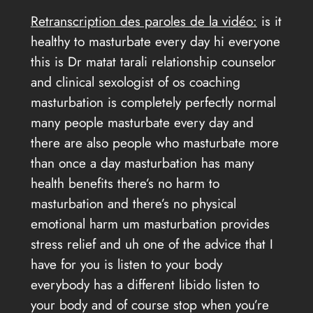
Retranscription des paroles de la vidéo:
is it
healthy to masturbate every day hi everyone
this is Dr matat tarali relationship counselor
and clinical sexologist of os coaching
masturbation is completely perfectly normal
many people masturbate every day and
there are also people who masturbate more
than once a day masturbation has many
health benefits there’s no harm to
masturbation and there’s no physical
emotional harm um masturbation provides
stress relief and uh one of the advice that I
have for you is listen to your body
everybody has a different libido listen to
your body and of course stop when you’re