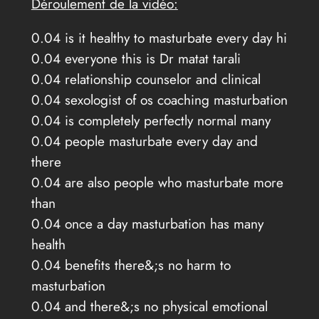
Déroulement de la vidéo:
0.04 is it healthy to masturbate every day hi
0.04 everyone this is Dr matat tarali
0.04 relationship counselor and clinical
0.04 sexologist of os coaching masturbation
0.04 is completely perfectly normal many
0.04 people masturbate every day and
there
0.04 are also people who masturbate more
than
0.04 once a day masturbation has many
health
0.04 benefits there&;s no harm to
masturbation
0.04 and there&;s no physical emotional