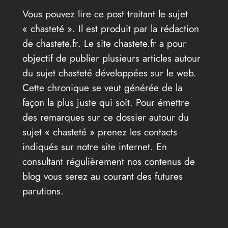
Vous pouvez lire ce post traitant le sujet
« chasteté ». Il est produit par la rédaction
de chastete.fr. Le site chastete.fr a pour
objectif de publier plusieurs articles autour
du sujet chasteté développées sur le web.
Cette chronique se veut générée de la
façon la plus juste qui soit. Pour émettre
des remarques sur ce dossier autour du
sujet « chasteté » prenez les contacts
indiqués sur notre site internet. En
consultant régulièrement nos contenus de
blog vous serez au courant des futures
parutions.