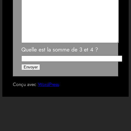
Quelle est la somme de 3 et 4 ?
Conçu avec
WordPress