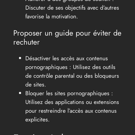
Discuter de ses objectifs avec d’autres
favorise la motivation.
Proposer un guide pour éviter de
rechuter
Désactiver les accès aux contenus
pornographiques : Utilisez des outils
de contrôle parental ou des bloqueurs
de sites.
Bloquer les sites pornographiques :
Utilisez des applications ou extensions
pour restreindre l’accès aux contenus
explicites.