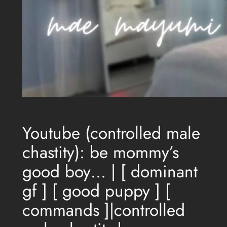
Youtube (controlled male
chastity): be mommy’s
good boy… | [ dominant
gf ] [ good puppy ] [
commands ]|controlled