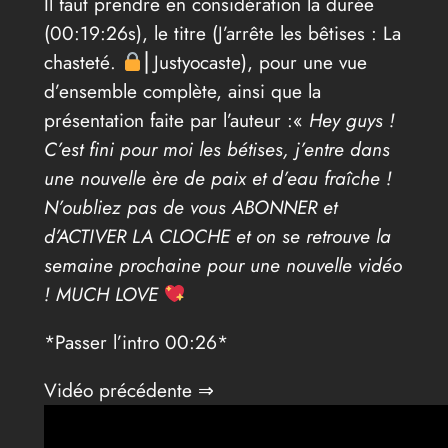
Il faut prendre en considération la durée
(00:19:26s), le titre (J’arrête les bêtises : La
chasteté.
⎢Justyocaste), pour une vue
d’ensemble complète, ainsi que la
présentation faite par l’auteur :«
Hey guys !
C’est fini pour moi les bétises, j’entre dans
une nouvelle ère de paix et d’eau fraîche !
N’oubliez pas de vous ABONNER et
d’ACTIVER LA CLOCHE et on se retrouve la
semaine prochaine pour une nouvelle vidéo
! MUCH LOVE
*Passer l’intro 00:26*
Vidéo précédente ⇒