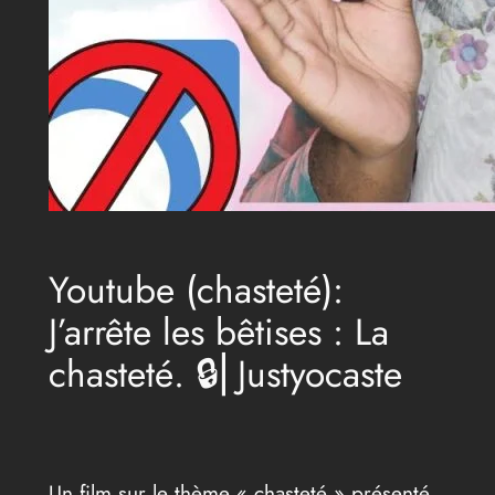
Youtube (chasteté):
J’arrête les bêtises : La
chasteté. 🔒⎢Justyocaste
Un film sur le thème « chasteté » présenté