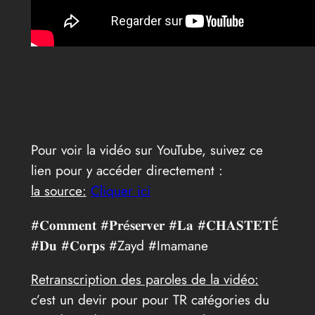
Pour voir la vidéo sur YouTube, suivez ce
lien pour y accéder directement :
la source:
Cliquer ici
#𝐂𝐨𝐦𝐦𝐞𝐧𝐭 #𝐏𝐫é𝐬𝐞𝐫𝐯𝐞𝐫 #𝐋𝐚 #𝐂𝐇𝐀𝐒𝐓𝐄𝐓É
#𝐃𝐮 #𝐂𝐨𝐫𝐩𝐬 #Zayd #Imamane
Retranscription des paroles de la vidéo:
c’est un devir pour pour TR catégories du