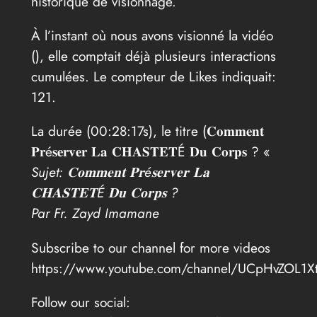
historique de visionnage.
À l’instant où nous avons visionné la vidéo
(
), elle comptait déjà plusieurs interactions
cumulées. Le compteur de Likes indiquait:
121.
La durée (00:28:17s), le titre (𝐂𝐨𝐦𝐦𝐞𝐧𝐭
𝐏𝐫é𝐬𝐞𝐫𝐯𝐞𝐫 𝐋𝐚 𝐂𝐇𝐀𝐒𝐓𝐄𝐓É 𝐃𝐮 𝐂𝐨𝐫𝐩𝐬 ? «
Sujet: 𝐂𝐨𝐦𝐦𝐞𝐧𝐭 𝐏𝐫é𝐬𝐞𝐫𝐯𝐞𝐫 𝐋𝐚
𝐂𝐇𝐀𝐒𝐓𝐄𝐓É 𝐃𝐮 𝐂𝐨𝐫𝐩𝐬 ?
Par Fr. Zayd Imamane
Subscribe to our channel for more videos
https://www.youtube.com/channel/UCpHvZOL1X
Follow our social: