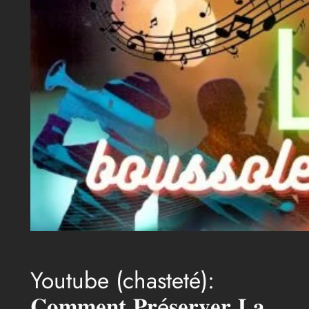
Youtube (chasteté):
𝐂𝐨𝐦𝐦𝐞𝐧𝐭 𝐏𝐫é𝐬𝐞𝐫𝐯𝐞𝐫 𝐋𝐚