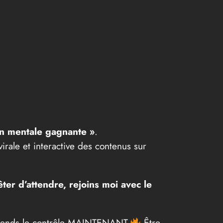
on mentale gagnante »
.
rale et interactive des contenus sur
ter d’attendre, rejoins moi avec le
t prends le contrôle MAINTENANT.
Être