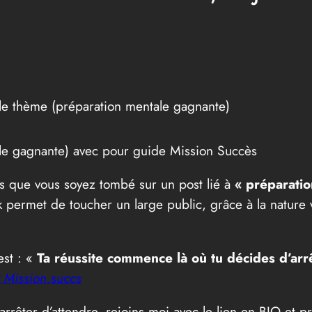
r le thème (préparation mentale gagnante)
le gagnante) avec pour guide Mission Succès
ces que vous soyez tombé sur un post lié à
« préparati
permet de toucher un large public, grâce à la nature vi
st : «
Ta réussite commence là où tu décides d’arrê
 Mission.succs
arrêter d’attendre, rejoins moi avec le lien en BIO e