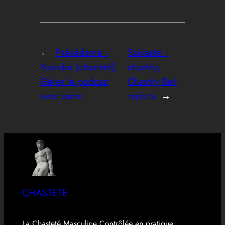
←
Précédente :
Suivante :
Youtube (chasteté):
chastity;
Gérer le podcast
Chastity Belt
avec soins
replica
→
CHASTETE
La Chasteté Masculine Contrôlée en pratique