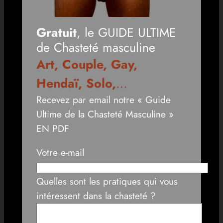
Gratuit
, le GUIDE ULTIME
de Chasteté masculine
Art, Couple, Gay,
Hendaï, Solo,
…
Recevez par email notre « Guide
Ultime de la Chasteté Masculine »
EN PDF
Votre e-mail
Quelles sont les pratiques qui vous
intéressent dans la chasteté ?