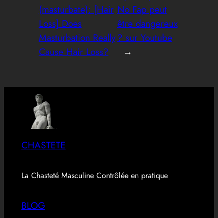
(masturbate): [Hair
No Fap peut
Loss] Does
être dangereux
Masturbation Really
? sur Youtube
Cause Hair Loss?
→
CHASTETE
La Chasteté Masculine Contrôlée en pratique
BLOG