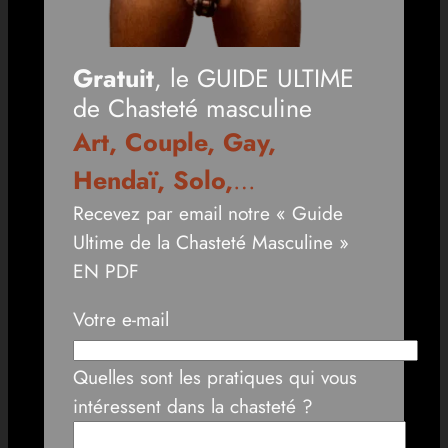
Gratuit
, le GUIDE ULTIME
de Chasteté masculine
Art, Couple, Gay,
Hendaï, Solo,
…
Recevez par email notre « Guide
Ultime de la Chasteté Masculine »
EN PDF
Votre e-mail
Quelles sont les pratiques qui vous
intéressent dans la chasteté ?