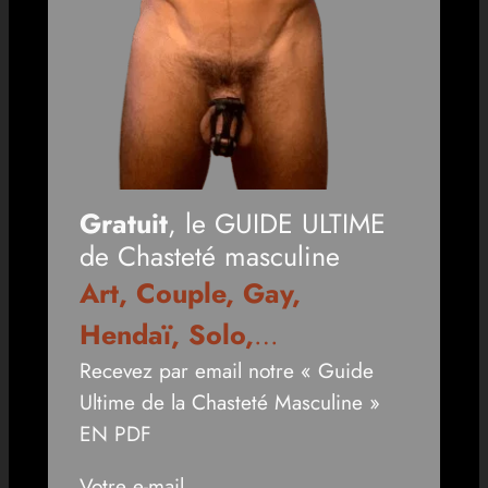
Gratuit
, le GUIDE ULTIME
de Chasteté masculine
Art, Couple, Gay,
Hendaï, Solo,
…
Recevez par email notre « Guide
Ultime de la Chasteté Masculine »
EN PDF
Votre e-mail