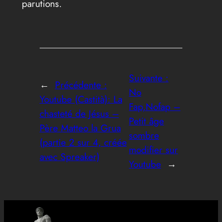
parutions.
Suivante :
←
Précédente :
No
Youtube (Castità): La
Fap,Nofap –
chasteté de Jésus –
Petit âge
Père Matteo la Grua
sombre
(partie 2 sur 4, créée
modifier sur
avec Spreaker)
Youtube
→