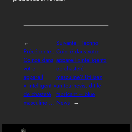
←
Suivante :
Techno
Précédente :
Coincé dans votre
Coincé dans
appareil «intelligent»
votre
de chasteté
appareil
masculine? Utilisez
« intelligent »
un tournevis, dit le
de chasteté
fabricant – blue
masculine …
News
→