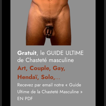
Gratuit
, le GUIDE ULTIME
de Chasteté masculine
Art, Couple, Gay,
Hendaï, Solo,
…
Recevez par email notre « Guide
Ultime de la Chasteté Masculine »
EN PDF