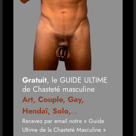
Gratuit
, le GUIDE ULTIME
de Chasteté masculine
Art, Couple, Gay,
Hendaï, Solo,
…
Recevez par email notre « Guide
Ultime de la Chasteté Masculine »