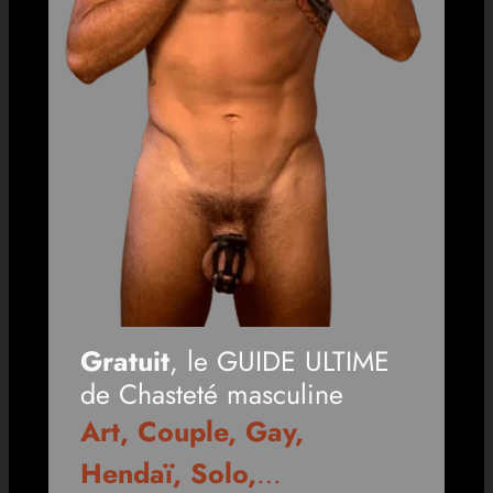
Gratuit
, le GUIDE ULTIME
de Chasteté masculine
Art, Couple, Gay,
Hendaï, Solo,
…