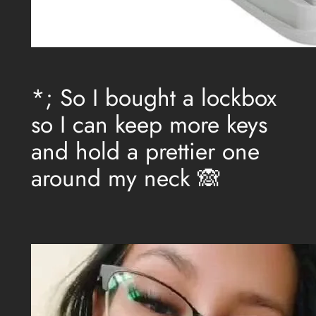
*; So I bought a lockbox
so I can keep more keys
and hold a prettier one
around my neck 🙈