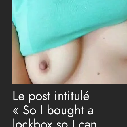
Le post intitulé
« So I bought a
lockbox so I can