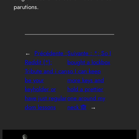
parutions.
←
Précédente :
Suivante :
*; So I
Reddit (*):
bought a lockbox
Tribute and i can
so I can keep
be your
more keys and
keyholder or
hold a prettier
have just regular
one around my
dom lessons
neck 🙈
→