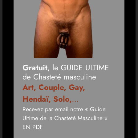
Gratuit
, le GUIDE ULTIME
de Chasteté masculine
Art, Couple, Gay,
Hendaï, Solo,
…
Recevez par email notre « Guide
Ultime de la Chasteté Masculine »
EN PDF