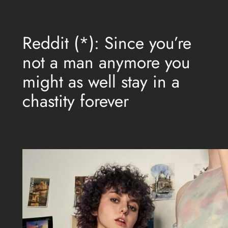
Aller
au
Reddit (*): Since you’re
contenu
not a man anymore you
might as well stay in a
chastity forever