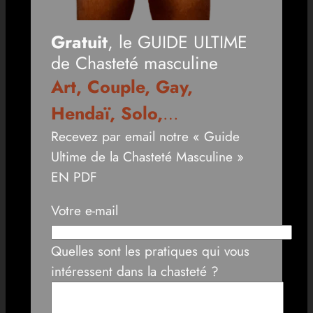
Gratuit
, le GUIDE ULTIME
de Chasteté masculine
Art, Couple, Gay,
Hendaï, Solo,
…
Recevez par email notre « Guide
Ultime de la Chasteté Masculine »
EN PDF
Votre e-mail
Quelles sont les pratiques qui vous
intéressent dans la chasteté ?