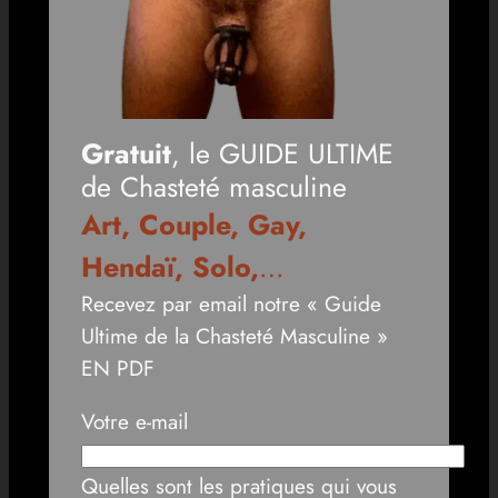
Gratuit
, le GUIDE ULTIME
de Chasteté masculine
Art, Couple, Gay,
Hendaï, Solo,
…
Recevez par email notre « Guide
Ultime de la Chasteté Masculine »
EN PDF
Votre e-mail
Quelles sont les pratiques qui vous