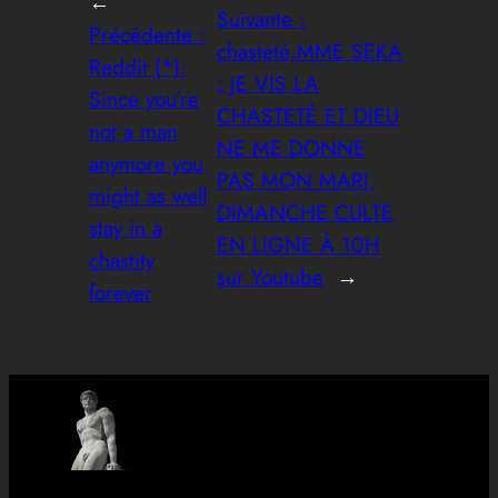
←
Suivante :
Précédente :
chasteté,MME SEKA
Reddit (*):
: JE VIS LA
Since you’re
CHASTETÉ ET DIEU
not a man
NE ME DONNE
anymore you
PAS MON MARI.
might as well
DIMANCHE CULTE
stay in a
EN LIGNE À 10H
chastity
sur Youtube
→
forever