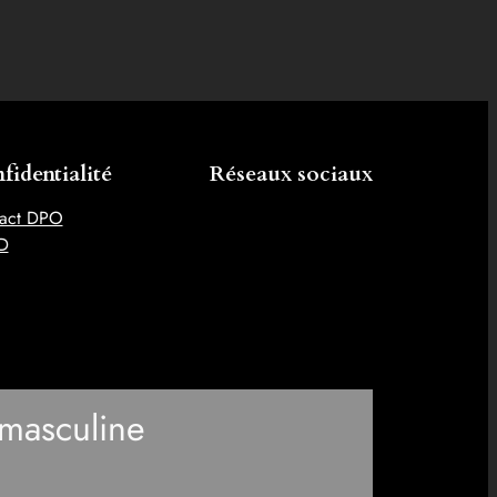
fidentialité
Réseaux sociaux
act DPO
D
masculine