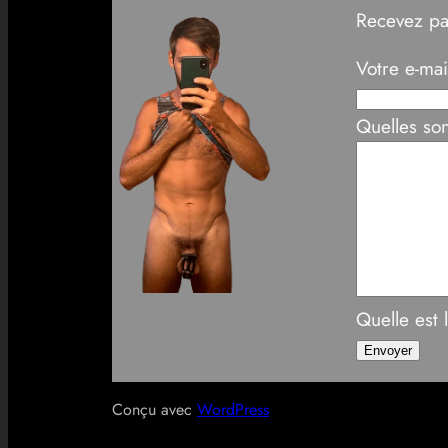
Recevez pa
Votre e-mai
Quelles son
Quelle est
Conçu avec
WordPress