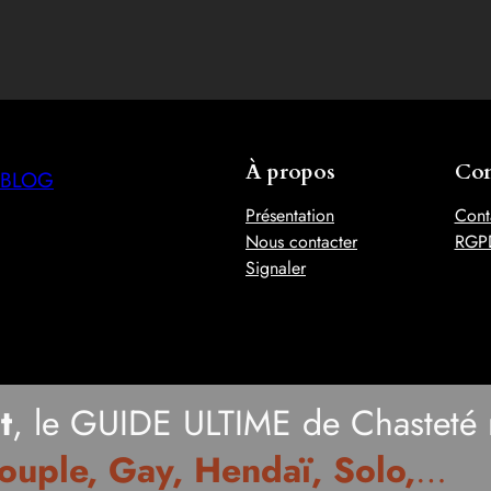
À propos
Con
BLOG
Présentation
Cont
Nous contacter
RGP
Signaler
t
, le GUIDE ULTIME de Chasteté 
ouple, Gay, Hendaï, Solo,
…