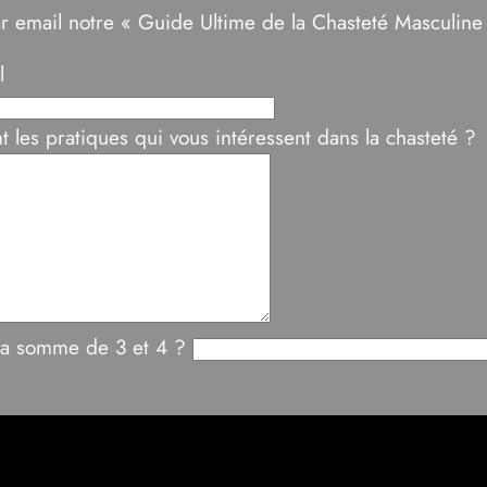
r email notre « Guide Ultime de la Chasteté Masculin
l
t les pratiques qui vous intéressent dans la chasteté ?
 la somme de 3 et 4 ?