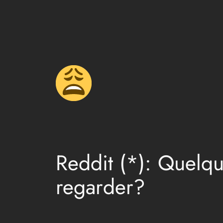
Aller
au
contenu
Reddit (*): Quelqu
regarder?