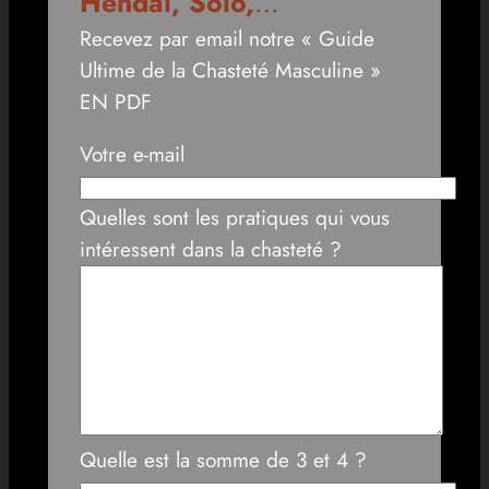
Hendaï, Solo,
…
Recevez par email notre « Guide
Ultime de la Chasteté Masculine »
EN PDF
Votre e-mail
Quelles sont les pratiques qui vous
intéressent dans la chasteté ?
Quelle est la somme de 3 et 4 ?