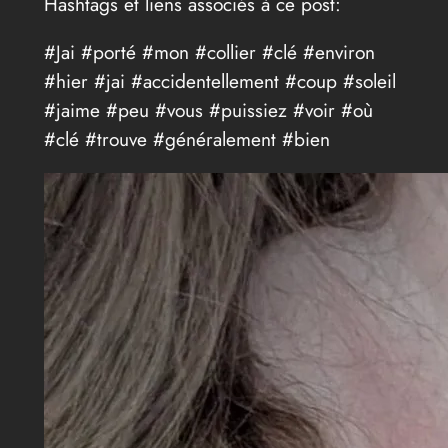
Hashtags et liens associés à ce post:
#Jai #porté #mon #collier #clé #environ
#hier #jai #accidentellement #coup #soleil
#jaime #peu #vous #puissiez #voir #où
#clé #trouve #généralement #bien