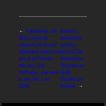
←
Précédente :
純
Suivante :
潔,Un oncle de
preparation
presque 50 ans est
sportive
célibataire depuis dix
ski,PUC SKI
ans et est toujours
Préparation
très pur. Si tu
Physique au
m’attrapes, que veux-
Stade
tu me dire ? sur
Charléty sur
Tiktok
Youtube
→