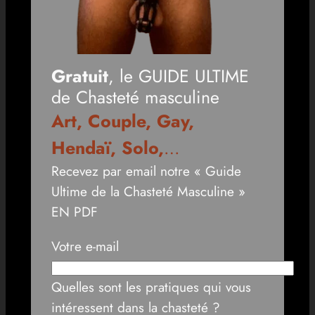
Gratuit
, le GUIDE ULTIME
de Chasteté masculine
Art, Couple, Gay,
Hendaï, Solo,
…
Recevez par email notre « Guide
Ultime de la Chasteté Masculine »
EN PDF
Votre e-mail
Quelles sont les pratiques qui vous
intéressent dans la chasteté ?