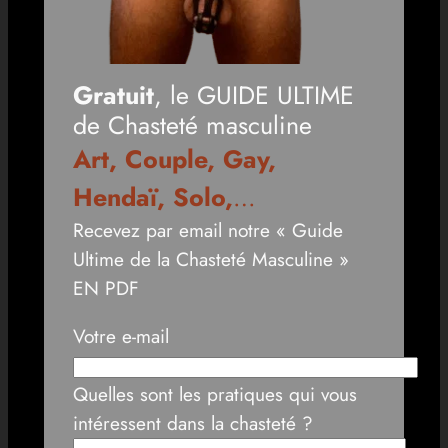
Gratuit
, le GUIDE ULTIME
de Chasteté masculine
Art, Couple, Gay,
Hendaï, Solo,
…
Recevez par email notre « Guide
Ultime de la Chasteté Masculine »
EN PDF
Votre e-mail
Quelles sont les pratiques qui vous
intéressent dans la chasteté ?