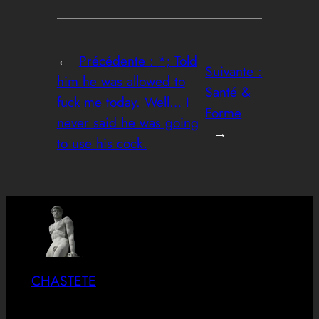
←
Précédente :
*; Told
Suivante :
him he was allowed to
Santé &
fuck me today. Well… I
Forme
never said he was going
→
to use his cock.
CHASTETE