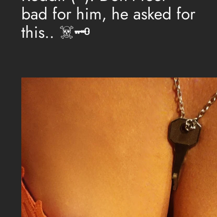
bad for him, he asked for
this.. ☠️🗝