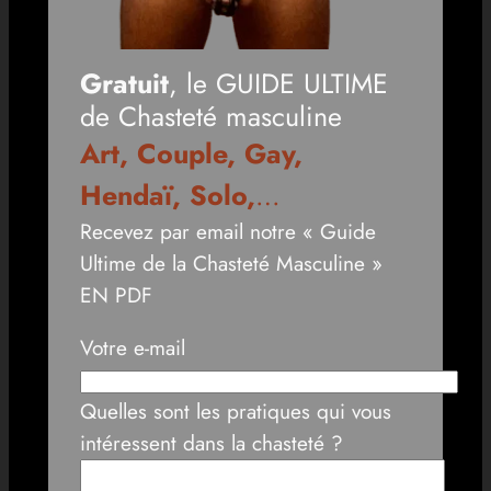
Gratuit
, le GUIDE ULTIME
de Chasteté masculine
Art, Couple, Gay,
Hendaï, Solo,
…
Recevez par email notre « Guide
Ultime de la Chasteté Masculine »
EN PDF
Votre e-mail
Quelles sont les pratiques qui vous
intéressent dans la chasteté ?