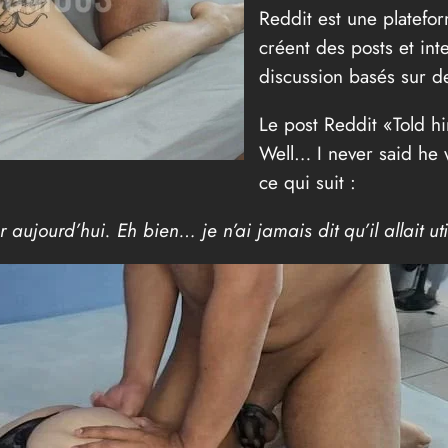
Reddit est une platefo
créent des posts et in
discussion basés sur d
Le post Reddit «Told h
Well… I never said he 
ce qui suit :
er aujourd’hui. Eh bien… je n’ai jamais dit qu’il allait uti