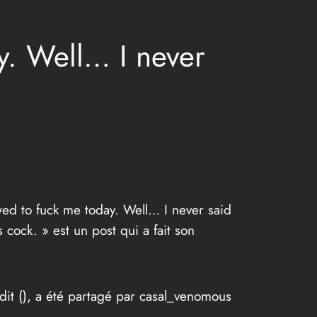
y. Well… I never
wed to fuck me today. Well… I never said
 cock. » est un post qui a fait son
it (
), a été partagé par casal_venomous