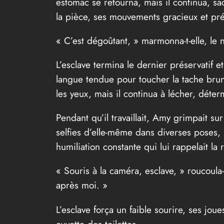
estomac se retourna, mais il continua, sa
la pièce, ses mouvements gracieux et prédat
« C’est dégoûtant, » marmonna-t-elle, le n
L’esclave termina le dernier préservatif e
langue tendue pour toucher la tache brune
les yeux, mais il continua à lécher, déter
Pendant qu’il travaillait, Amy grimpait sur
selfies d’elle-même dans diverses poses, 
humiliation constante qui lui rappelait la 
« Souris à la caméra, esclave, » roucoula
après moi. »
L’esclave força un faible sourire, ses jou
cuvette des toilettes.