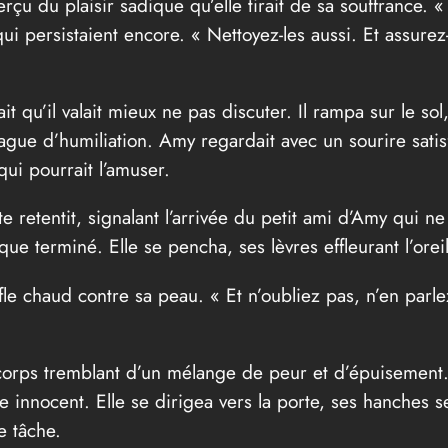
rçu du plaisir sadique qu’elle tirait de sa souffrance. « 
ui persistaient encore. « Nettoyez-les aussi. Et assurez
it qu’il valait mieux ne pas discuter. Il rampa sur le sol
ague d’humiliation. Amy regardait avec un sourire satis
ui pourrait l’amuser.
tte retentit, signalant l’arrivée du petit ami d’Amy qui 
sque terminé. Elle se pencha, ses lèvres effleurant l’oreil
ffle chaud contre sa peau. « Et n’oubliez pas, n’en parle
on corps tremblant d’un mélange de peur et d’épuiseme
 innocent. Elle se dirigea vers la porte, ses hanches 
e tâche.