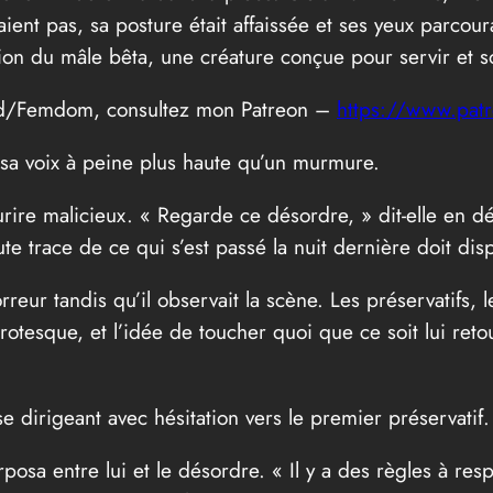
aient pas, sa posture était affaissée et ses yeux parcou
ation du mâle bêta, une créature conçue pour servir et so
old/Femdom, consultez mon Patreon –
https://www.pat
 sa voix à peine plus haute qu’un murmure.
rire malicieux. « Regarde ce désordre, » dit-elle en dé
oute trace de ce qui s’est passé la nuit dernière doit di
rreur tandis qu’il observait la scène. Les préservatifs, 
rotesque, et l’idée de toucher quoi que ce soit lui retour
e dirigeant avec hésitation vers le premier préservatif.
erposa entre lui et le désordre. « Il y a des règles à re