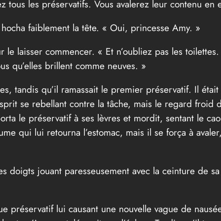
z tous les préservatifs. Vous avalerez leur contenu en e
l hocha faiblement la tête. « Oui, princesse Amy. »
r le laisser commencer. « Et n’oubliez pas les toilettes.
us qu’elles brillent comme neuves. »
es, tandis qu’il ramassait le premier préservatif. Il éta
 esprit se rebellant contre la tâche, mais le regard froid
orta le préservatif à ses lèvres et mordit, sentant le c
ume qui lui retourna l’estomac, mais il se força à avale
ses doigts jouant paresseusement avec la ceinture de sa
ue préservatif lui causant une nouvelle vague de nausée.