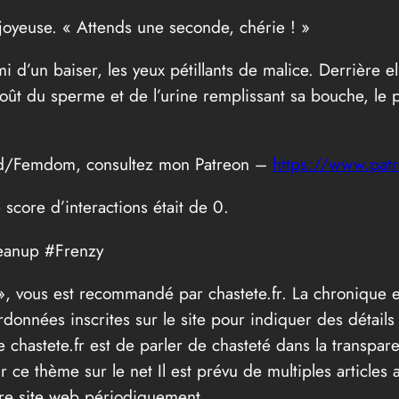
t joyeuse. « Attends une seconde, chérie ! »
i d’un baiser, les yeux pétillants de malice. Derrière ell
goût du sperme et de l’urine remplissant sa bouche, le
old/Femdom, consultez mon Patreon –
https://www.pat
e score d’interactions était de 0.
eanup #Frenzy
té », vous est recommandé par chastete.fr. La chroniqu
données inscrites sur le site pour indiquer des détails
e chastete.fr est de parler de chasteté dans la transpare
r ce thème sur le net Il est prévu de multiples articles
tre site web périodiquement.