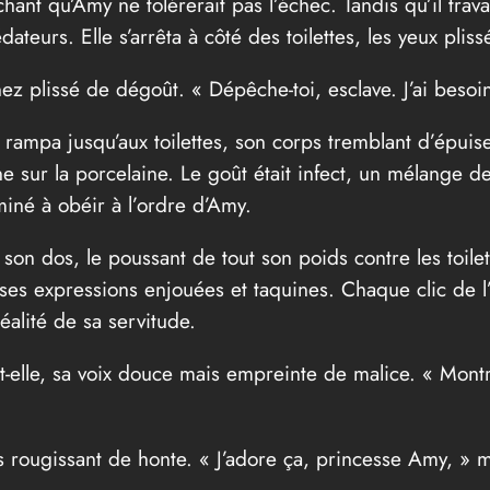
chant qu’Amy ne tolérerait pas l’échec. Tandis qu’il tr
eurs. Elle s’arrêta à côté des toilettes, les yeux plissé
ez plissé de dégoût. « Dépêche-toi, esclave. J’ai besoin 
t rampa jusqu’aux toilettes, son corps tremblant d’épuise
 sur la porcelaine. Le goût était infect, un mélange de 
miné à obéir à l’ordre d’Amy.
 son dos, le poussant de tout son poids contre les toilet
ses expressions enjouées et taquines. Chaque clic de l’
réalité de sa servitude.
-t-elle, sa voix douce mais empreinte de malice. « Mont
es rougissant de honte. « J’adore ça, princesse Amy, » ma