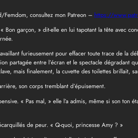
old/Femdom, consultez mon Patreon –
https://www.pat
. « Bon garçon, » dit-elle en lui tapotant la tête avec c
urnée.
travaillant furieusement pour effacer toute trace de la
ion partagée entre l’écran et le spectacle dégradant qui 
ave, mais finalement, la cuvette des toilettes brillait, 
n arrière, son corps tremblant d’épuisement.
nsive. « Pas mal, » elle l’a admis, même si son ton éta
x écarquillés de peur. « Q-quoi, princesse Amy ? »