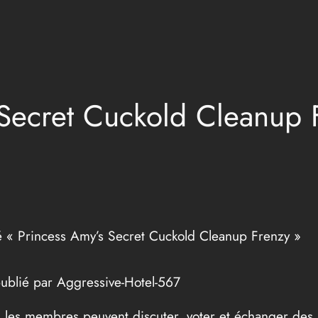
 Secret Cuckold Cleanup 
ulé « Princess Amy’s Secret Cuckold Cleanup Frenzy »
publié par Aggressive-Hotel-567
 où les membres peuvent discuter, voter et échanger d