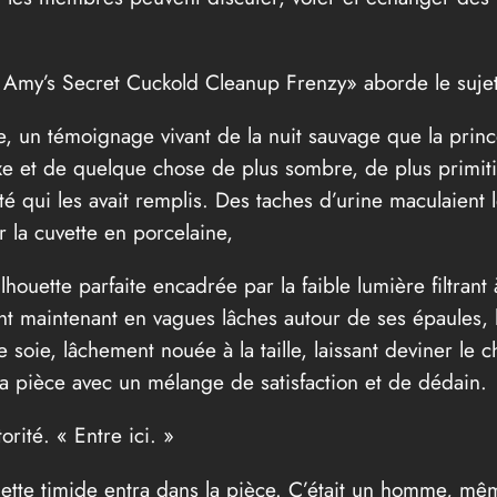
s Amy’s Secret Cuckold Cleanup Frenzy» aborde le sujet
re, un témoignage vivant de la nuit sauvage que la prince
 et de quelque chose de plus sombre, de plus primitif. 
té qui les avait remplis. Des taches d’urine maculaient l
r la cuvette en porcelaine,
lhouette parfaite encadrée par la faible lumière filtrant
ent maintenant en vagues lâches autour de ses épaules,
e soie, lâchement nouée à la taille, laissant deviner le
 la pièce avec un mélange de satisfaction et de dédain.
torité. « Entre ici. »
ouette timide entra dans la pièce. C’était un homme, mêm