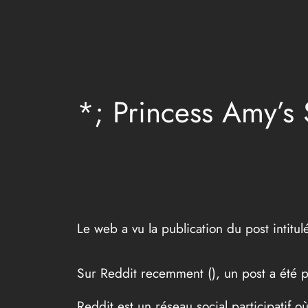
Aller
au
contenu
*; Princess Amy’s
Le web a vu la publication du post intit
Sur Reddit recemment (
), un post a été 
Reddit est un réseau social participatif