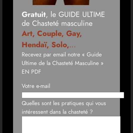
Gratuit
, le GUIDE ULTIME
de Chasteté masculine
Art, Couple, Gay,
Hendaï, Solo,
…
Recevez par email notre « Guide
Ultime de la Chasteté Masculine »
EN PDF
Votre e-mail
Quelles sont les pratiques qui vous
intéressent dans la chasteté ?