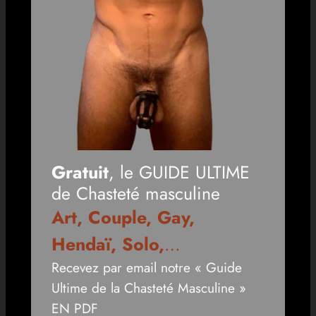
Gratuit
, le GUIDE ULTIME
de Chasteté masculine
Art, Couple, Gay,
Hendaï, Solo,
…
Recevez par email notre « Guide
Ultime de la Chasteté Masculine »
EN PDF