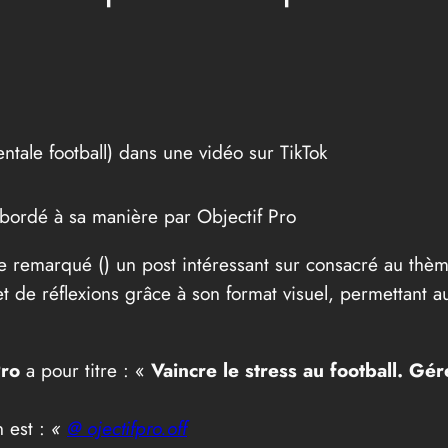
ale football) dans une vidéo sur TikTok
abordé à sa manière par Objectif Pro
re remarqué (
) un post intéressant sur consacré au th
s et de réflexions grâce à son format visuel, permettant 
Pro
a pour titre : «
Vaincre le stress au football. Gér
n est :
«
@ ojectifpro.off