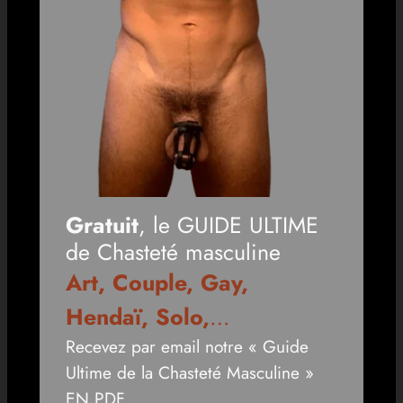
Gratuit
, le GUIDE ULTIME
de Chasteté masculine
Art, Couple, Gay,
Hendaï, Solo,
…
Recevez par email notre « Guide
Ultime de la Chasteté Masculine »
EN PDF