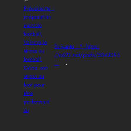
Précédente :
préparation
mentale
football;
Vaincre le
Suivante :
*; https:
stress au
//e621.net/posts/5343093
football.
…
→
Gérer son
stress au
foot pour
être
performant
su