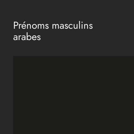
Aller
au
Prénoms masculins
contenu
arabes