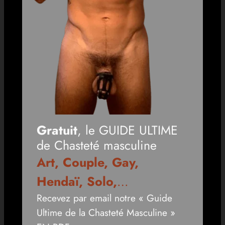
Gratuit
, le GUIDE ULTIME
de Chasteté masculine
Art, Couple, Gay,
Hendaï, Solo,
…
Recevez par email notre « Guide
Ultime de la Chasteté Masculine »