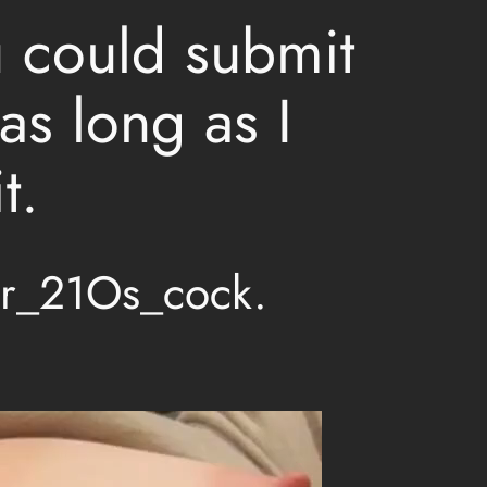
u could submit
as long as I
t.
er_21Os_cock.