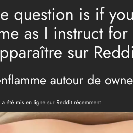
e question is if yo
 as I instruct for 
apparaître sur Reddi
enflamme autour de own
a été mis en ligne sur Reddit récemment