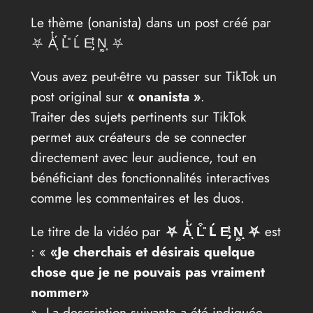
Le thème (onanista) dans un post créé par
⛧ Aͭ́ͅ L͒̎ Ĺ E̡͗ͭ Ṉ̰̝ ⛧
Vous avez peut-être vu passer sur TikTok un
post original sur
« onanista »
.
Traiter des sujets pertinents sur TikTok
permet aux créateurs de se connecter
directement avec leur audience, tout en
bénéficiant des fonctionnalités interactives
comme les commentaires et les duos.
Le titre de la vidéo par
⛧ Aͭ́ͅ L͒̎ Ĺ E̡͗ͭ Ṉ̰̝ ⛧
est
: «
«Je cherchais et désirais quelque
chose que je ne pouvais pas vraiment
nommer»
». La description suivante a été indiquée