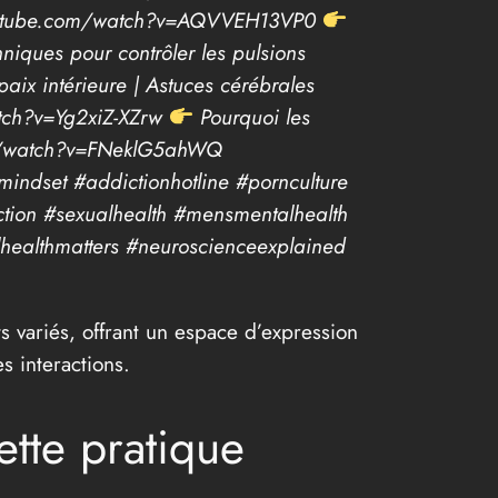
ww.youtube.com/watch?v=AQVVEH13VP0
iques pour contrôler les pulsions
aix intérieure | Astuces cérébrales
atch?v=Yg2xiZ-XZrw
Pourquoi les
.com/watch?v=FNeklG5ahWQ
dset #addictionhotline #pornculture
tion #sexualhealth #mensmentalhealth
healthmatters #neuroscienceexplained
s variés, offrant un espace d’expression
s interactions.
ette pratique