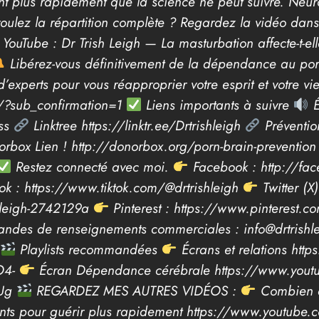
ent plus rapidement que la science ne peut suivre. Neur
ulez la répartition complète ? Regardez la vidéo dans la
YouTube : Dr Trish Leigh — La masturbation affecte-t-ell
Libérez-vous définitivement de la dépendance au por
experts pour vous réapproprier votre esprit et votre vie
/?sub_confirmation=1
Liens importants à suivre
É
rss
Linktree https://linktr.ee/Drtrishleigh
Préventio
rbox Lien ! http://donorbox.org/porn-brain-preventio
Restez connecté avec moi.
Facebook : http://fac
ok : https://www.tiktok.com/@drtrishleigh
Twitter (X)
h-leigh-2742129a
Pinterest : https://www.pinterest.c
ndes de renseignements commerciales : info@drtrishl
Playlists recommandées
Écrans et relations htt
O4-
Écran Dépendance cérébrale https://www.youtu
pUg
REGARDEZ MES AUTRES VIDÉOS :
Combien de
tements pour guérir plus rapidement https://www.yout