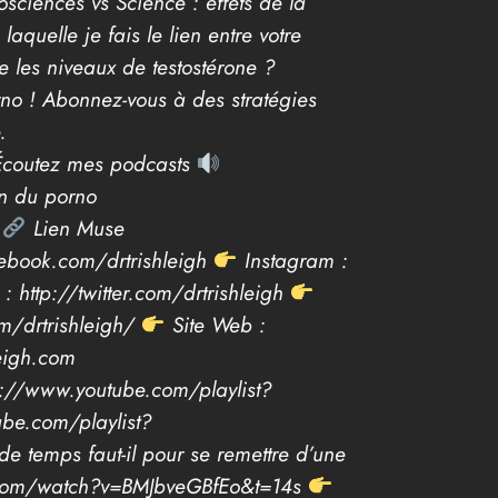
osciences vs Science : effets de la
quelle je fais le lien entre votre
e les niveaux de testostérone ?
no ! Abonnez-vous à des stratégies
.
coutez mes podcasts
n du porno
n
Lien Muse
ebook.com/drtrishleigh
Instagram :
 : http://twitter.com/drtrishleigh
om/drtrishleigh/
Site Web :
eigh.com
ps://www.youtube.com/playlist?
be.com/playlist?
 temps faut-il pour se remettre d’une
ube.com/watch?v=BMJbveGBfEo&t=14s