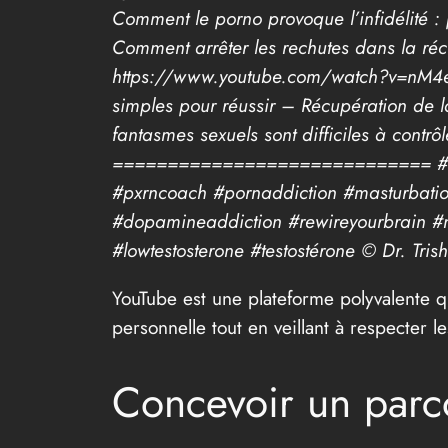
Comment le porno provoque l’infidélité
Comment arrêter les rechutes dans la réc
https://www.youtube.com/watch?v=n
simples pour réussir – Récupération d
fantasmes sexuels sont difficiles à co
============================= #drtris
#pxrncoach #pornaddiction #masturbati
#dopamineaddiction #rewireyourbrain #n
#lowtestosterone #testostérone © Dr. Tris
YouTube est une plateforme polyvalente q
personnelle tout en veillant à respecter l
Concevoir un parco