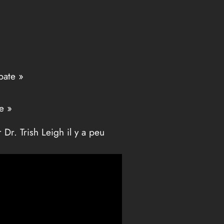
bate »
e »
 Dr. Trish Leigh il y a peu