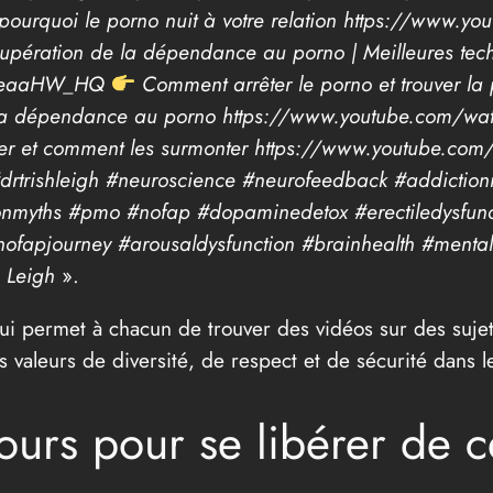
 : pourquoi le porno nuit à votre relation https://w
upération de la dépendance au porno | Meilleures techn
M4eaaHW_HQ
Comment arrêter le porno et trouver la p
e la dépendance au porno https://www.youtube.com/w
ntrôler et comment les surmonter https://www.youtube
hleigh #neuroscience #neurofeedback #addictionmin
onmyths #pmo #nofap #dopaminedetox #erectiledysfunc
ofapjourney #arousaldysfunction #brainhealth #mental
h Leigh
».
ui permet à chacun de trouver des vidéos sur des sujet
es valeurs de diversité, de respect et de sécurité dans le
urs pour se libérer de c