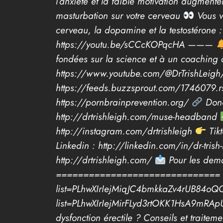
l’anxiété et la faible motivation augment
masturbation sur votre cerveau
Vous vo
cerveau, la dopamine et la testostérone : 
https://youtu.be/sCCcKOPqcHA ———
fondées sur la science et à un coaching d’
https://www.youtube.com/@DrTrishLeigh
https://feeds.buzzsprout.com/1746079.
https://pornbrainprevention.org/
Dono
http://drtrishleigh.com/muse-headband
http://instagram.com/drtrishleigh
Tikt
Linkedin : http://linkedin.com/in/dr-tris
http://drtrishleigh.com/
Pour les dema
==============================
list=PLhwXIrIejMiqJC4bmkkaZv4rUB84oQ
list=PLhwXIrIejMirFLyd3rtOKK1HsA9mRA
dysfonction érectile ? Conseils et trai