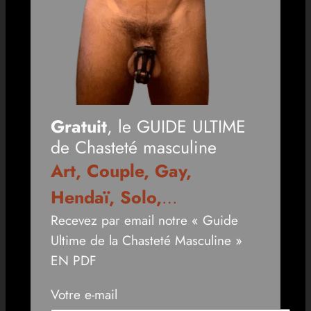
Gratuit
, le GUIDE ULTIME
de Chasteté masculine
Art, Couple, Gay,
Hendaï, Solo,
…
Recevez par email notre « Guide
Ultime de la Chasteté Masculine »
EN PDF
Votre e-mail