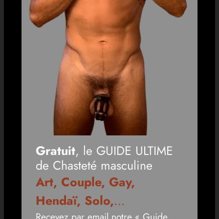
Gratuit
, le GUIDE ULTIME
de Chasteté masculine
Art, Couple, Gay,
Hendaï, Solo,
…
Recevez par email notre « Guide