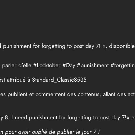
d punishment for forgetting to post day 7! », disponible
 parler d’elle #Locktober #Day #punishment #forgetti
est attribué à Standard_Classic8535
es publient et commentent des contenus, allant des act
8. I need punishment for forgetting to post day 7!» est
n pour avoir oublié de publier le jour 7 !