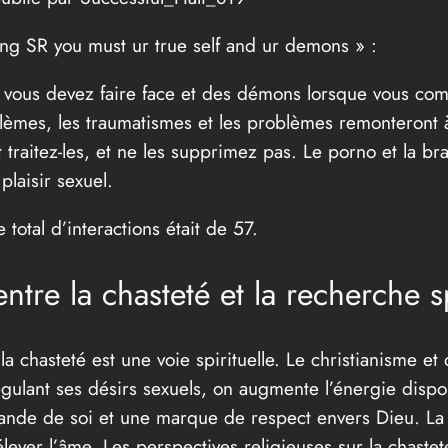
ing SR you must ur true self and ur demons » :
 vous devez faire face et des démons lorsque vous comm
lèmes, les traumatismes et les problèmes remonteront à l
et traitez-les, et ne les supprimez pas. Le porno et la 
laisir sexuel.
 total d’interactions était de 57.
entre la chasteté et la recherche sp
a chasteté est une voie spirituelle. Le christianisme et d
ulant ses désirs sexuels, on augmente l’énergie dispon
ffrande de soi et une marque de respect envers Dieu. 
lever l’âme. Les perspectives religieuses sur la chastet