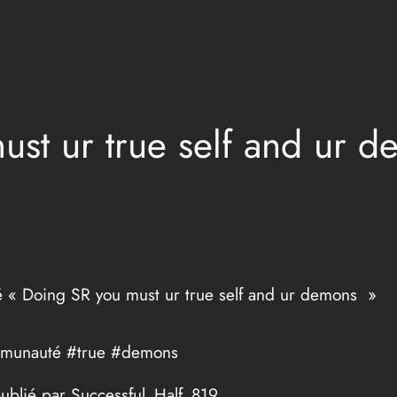
ust ur true self and ur 
ulé « Doing SR you must ur true self and ur demons »
communauté #true #demons
publié par Successful_Half_819