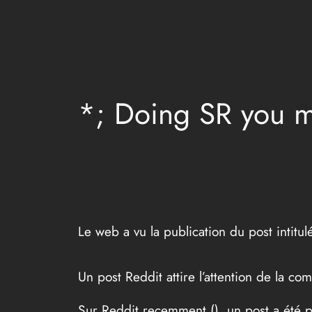
Aller
au
contenu
*; Doing SR you m
Le web a vu la publication du post intit
Un post Reddit attire l’attention de la 
Sur Reddit recemment (
), un post a été 