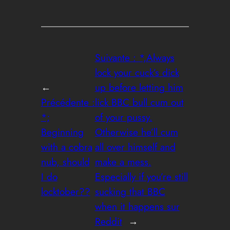
Suivante :
*,Always
lock your cuck’s dick
←
up before letting him
Précédente :
lick BBC bull cum out
*;
of your pussy.
Beginning
Otherwise he’ll cum
with a cobra
all over himself and
nub, should
make a mess.
I do
Especially if you’re still
locktober??
sucking that BBC
when it happens sur
Reddit
→