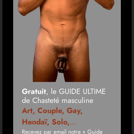
Gratuit
, le GUIDE ULTIME
de Chasteté masculine
Art, Couple, Gay,
Hendaï, Solo,
…
Recevez par email notre « Guide