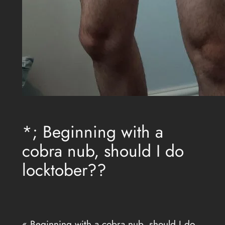
*; Beginning with a
cobra nub, should I do
locktober??
« Beginning with a cobra nub, should I do