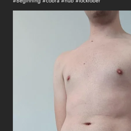
#Beginning #cobra #nub #locktober