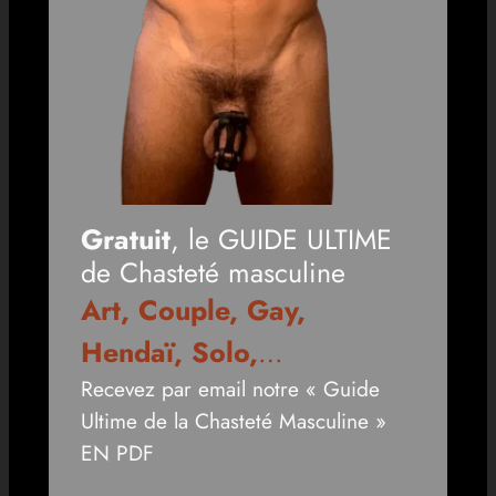
Gratuit
, le GUIDE ULTIME
de Chasteté masculine
Art, Couple, Gay,
Hendaï, Solo,
…
Recevez par email notre « Guide
Ultime de la Chasteté Masculine »
EN PDF