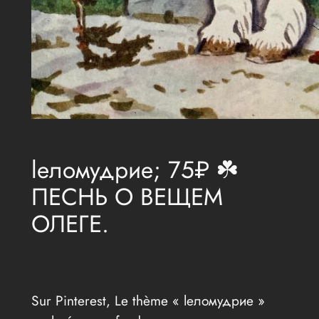
lеломудрие; 75₽ ☘️
ПЕСНЬ О ВЕЩЕМ
ОЛЕГЕ.
Sur Pinterest, Le thème « lеломудрие »