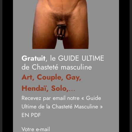
Gratuit
, le GUIDE ULTIME
de Chasteté masculine
Art, Couple, Gay,
Hendaï, Solo,
…
Recevez par email notre « Guide
Ultime de la Chasteté Masculine »
EN PDF
Votre e-mail