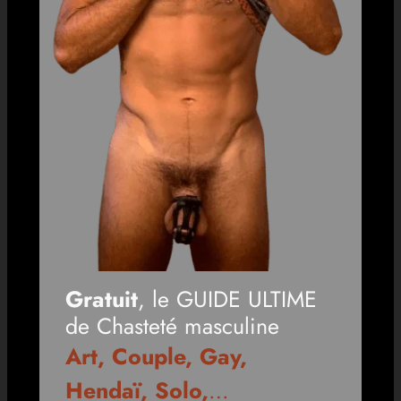
Gratuit
, le GUIDE ULTIME
de Chasteté masculine
Art, Couple, Gay,
Hendaï, Solo,
…