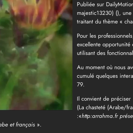
Publiée sur DailyMotio
majestic13230) (
), une
traitant du thème « cha
Pour les professionnels
excellente opportunité 
utilisant des fonctionn
Au moment où nous avon
cumulé quelques intera
79.
Il convient de préciser 
(La chasteté (Arabe/fran
:«
http:arrahma.fr prés
abe et français
».