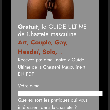
Gratuit
, le GUIDE ULTIME
de Chasteté masculine
Art, Couple, Gay,
Hendaï, Solo,
…
Recevez par email notre « Guide
Ultime de la Chasteté Masculine »
EN PDF
Votre e-mail
Quelles sont les pratiques qui vous
intéressent dans la chasteté ?