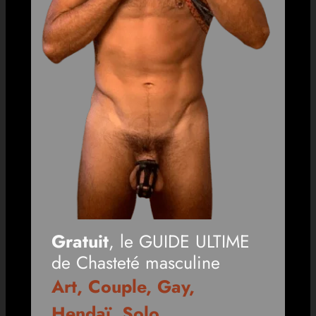
Gratuit
, le GUIDE ULTIME
de Chasteté masculine
Art, Couple, Gay,
Hendaï, Solo,
…