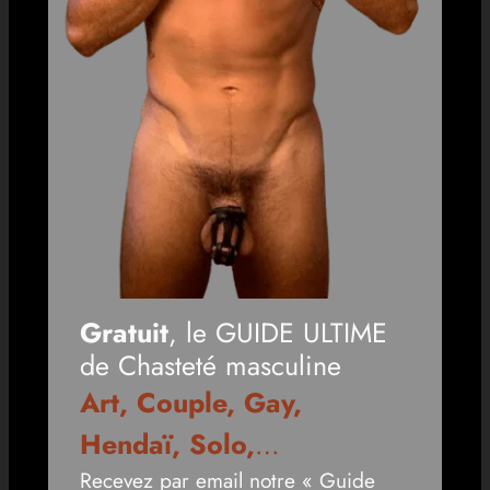
Gratuit
, le GUIDE ULTIME
de Chasteté masculine
Art, Couple, Gay,
Hendaï, Solo,
…
Recevez par email notre « Guide