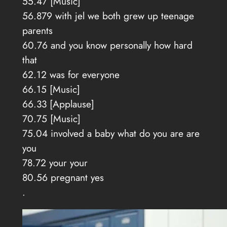
55.47 [Music]
56.879 with jel we both grew up teenage
parents
60.76 and you know personally how hard
that
62.12 was for everyone
66.15 [Music]
66.33 [Applause]
70.75 [Music]
75.04 involved a baby what do you are are
you
78.72 your your
80.56 pregnant yes
.