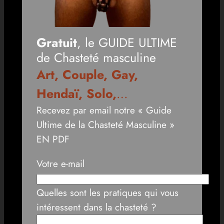
Gratuit
, le GUIDE ULTIME
de Chasteté masculine
Art, Couple, Gay,
Hendaï, Solo,
…
Recevez par email notre « Guide
Ultime de la Chasteté Masculine »
EN PDF
Votre e-mail
Quelles sont les pratiques qui vous
intéressent dans la chasteté ?