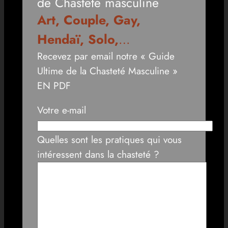
de Chasteté masculine
Art, Couple, Gay,
Hendaï, Solo,
…
Recevez par email notre « Guide
Ultime de la Chasteté Masculine »
EN PDF
Votre e-mail
Quelles sont les pratiques qui vous
intéressent dans la chasteté ?