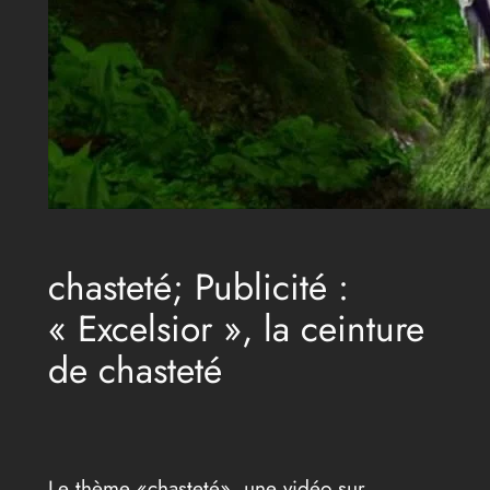
chasteté; Publicité :
« Excelsior », la ceinture
de chasteté
Le thème «chasteté», une vidéo sur