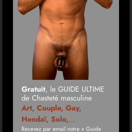
Gratuit
, le GUIDE ULTIME
de Chasteté masculine
Art, Couple, Gay,
Hendaï, Solo,
…
Recevez par email notre « Guide